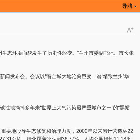
导航
兰州生态环境面貌发生了历史性蜕变。”兰州市委副书记、市长张
新闻发布会。会议以“看金城大地沧桑巨变，谱‘精致兰州’华
性地摘掉多年来“世界上大气污染最严重城市之一”的“黑帽
地段等生态修复和治理力度，2000年以来累计营造林22
.31公顷，绿化覆盖率达到36.77%，人均公园绿地11.18平