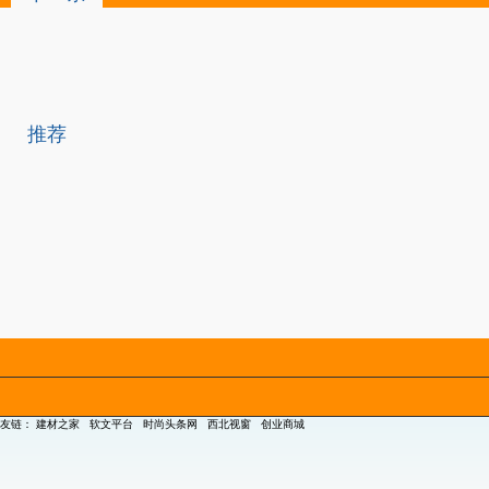
推荐
友链：
建材之家
软文平台
时尚头条网
西北视窗
创业商城