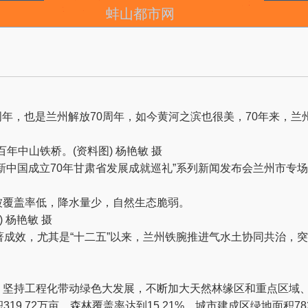
蚌山都市网
70周年，也是兰州解放70周年，如今黄河之滨也很美，70年来，
年中山铁桥。(资料图) 杨艳敏 摄
中国成立70年甘肃省发展成就巡礼”系列新闻发布会兰州市专场
覆盖率低，降水量少，自然生态脆弱。
 杨艳敏 摄
效，尤其是“十二五”以来，兰州铁腕推进气水土协同共治，突破
持工程化带动绿色大发展，不断加大天然林缘区和重点区域、重要
9.72万亩，森林覆盖率达到15.21%，城市建成区绿地面积7827