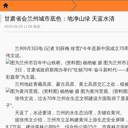
甘肃省会兰州城市底色：地净山绿 天蓝水清
2019-09-29 11:08 来源:
兰州9月3日电 (记者 刘薛梅 徐雪)“今年是新中国成立
伟文说。
图为兰州市百
3日，甘肃省政府新闻办举行“壮丽70年·奋斗新时代——新
彩篇章”为主题。
兰州地处青藏高原、蒙古高原、黄土高原交汇之处，植被
图为黄河景观。(资料图)
张伟文说，过去70年兰州在生态文明建设方面取得了显著成
子”。
天蓝了，水还要清，兰州的水生态治理，关键在黄河。
据张伟文介绍，兰州市立足构建黄河上游生态安全屏障，坚
9.2万亩，建设森林公园9个、综合性公园15个，市森林总面积31