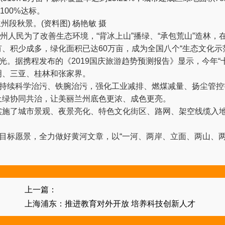
100%达标。
兰州段秋景。(资料图) 杨艳敏 摄
人民为了改善生态环境，“背冰上山”播绿、“承包荒山”造林，
、积少成多，绿化面积已达60万亩，成为全国八个“生态文化示
。据携程发布的《2019国庆旅游趋势预测报告》显示，今年“
明、三亚、桂林和张家界。
持续科学治污、铁腕治污，强化工业减排、燃煤减量、扬尘管控
土绿协同共治，让美丽兰州底色更浓、成色更亮。
了城市景观、夜景亮化、特色文化街区、路网、架空线缆入地
目标愿景，全力做好黄河文章，以“一河、两岸、立面、两山、两
上一篇：
上海浦东：推进教育对外开放 培养科技创新人才