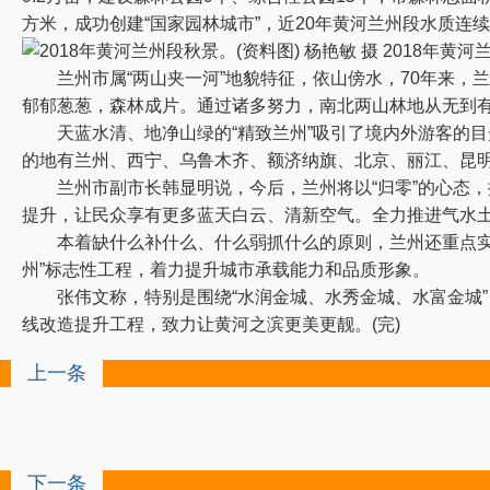
方米，成功创建“国家园林城市”，近20年黄河兰州段水质连续
2018年黄河
兰州市属“两山夹一河”地貌特征，依山傍水，70年来，兰州
郁郁葱葱，森林成片。通过诸多努力，南北两山林地从无到有
天蓝水清、地净山绿的“精致兰州”吸引了境内外游客的目光
的地有兰州、西宁、乌鲁木齐、额济纳旗、北京、丽江、昆
兰州市副市长韩显明说，今后，兰州将以“归零”的心态，
提升，让民众享有更多蓝天白云、清新空气。全力推进气水
本着缺什么补什么、什么弱抓什么的原则，兰州还重点实施
州”标志性工程，着力提升城市承载能力和品质形象。
张伟文称，特别是围绕“水润金城、水秀金城、水富金城”
线改造提升工程，致力让黄河之滨更美更靓。(完)
上一条
下一条