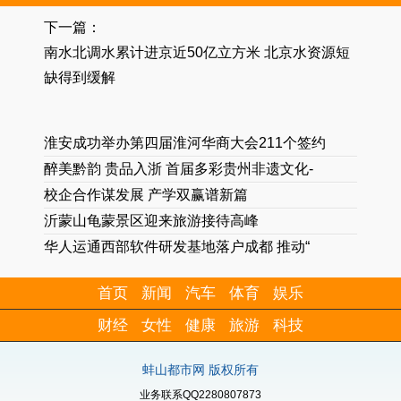
下一篇：
南水北调水累计进京近50亿立方米 北京水资源短
缺得到缓解
淮安成功举办第四届淮河华商大会211个签约
醉美黔韵 贵品入浙 首届多彩贵州非遗文化-
校企合作谋发展 产学双赢谱新篇
沂蒙山龟蒙景区迎来旅游接待高峰
华人运通西部软件研发基地落户成都 推动“
首页
新闻
汽车
体育
娱乐
财经
女性
健康
旅游
科技
蚌山都市网 版权所有
业务联系QQ2280807873